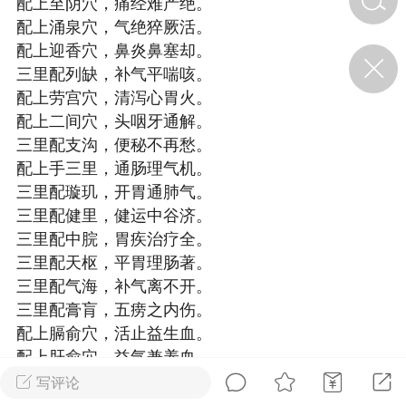
配上至阴穴，
痛经难产绝。
配上涌泉穴，
气绝猝厥活。
配上迎香穴，
鼻炎鼻塞却。
济·特急预警】关
年春节返乡期间“闪
三里配列缺，
补气平喘咳。
的紧急提示
配上劳宫穴，
清泻心胃火。
科学
0
配上二间穴，
头咽牙通解。
如何购买【理肺清瘟膏】
三里配支沟，
便秘不再愁。
【养正护络膏】？
配上手三里，
通肠理气机。
小海（HAi）
2
三里配璇玑，
开胃通肺气。
三里配健里，
健运中谷济。
三里配中脘，
胃疾治疗全。
三里配天枢，
平胃理肠著。
地容平，顺时收
四时精气
三里配气海，
补气离不开。
三里配膏肓，
五痨之内伤。
书童
0
配上膈俞穴，
活止益生血。
谷气行、营卫通：内经视角
配上肝俞穴，
益气兼养血。
下的脾胃调养要义
三里配命门，
阳痿早泄憎。
写评论
谦济书童
0
三里配内关，
振阳治自汗。