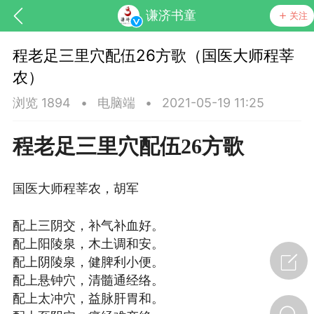
谦济书童
关注
程老足三里穴配伍26方歌（国医大师程莘
农）
浏览 1894
•
电脑端
•
2021-05-19 11:25
程老足三里穴配伍26方歌
药，华夏中医人：家门口的中医人！
国医大师程莘农，胡军
节气气象
问答
配上三阴交，
补气补血好。
配上阳陵泉，
木土调和安。
配上阴陵泉，
健脾利小便。
配上悬钟穴，
清髓通经络。
配上太冲穴，
益脉肝胃和。