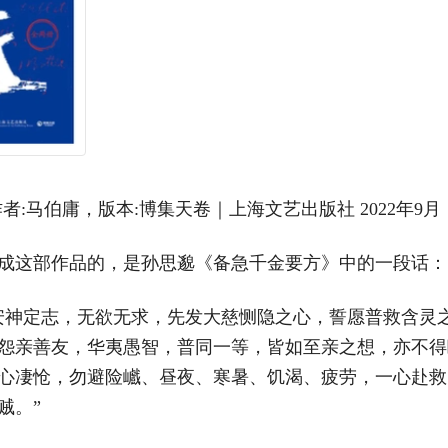
者:马伯庸，版本:博集天卷｜上海文艺出版社 2022年9月
成这部作品的，是孙思邈《备急千金要方》中的一段话：
安神定志，无欲无求，先发大慈恻隐之心，誓愿普救含灵
怨亲善友，华夷愚智，普同一等，皆如至亲之想，亦不得
心凄怆，勿避险巇、昼夜、寒暑、饥渴、疲劳，一心赴救
贼。”