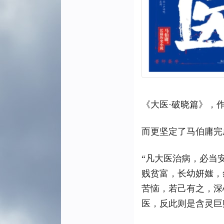
《大医·破晓篇》，作
而更坚定了马伯庸完
“凡大医治病，必当
贱贫富，长幼妍媸，
苦恼，若己有之，深
医，反此则是含灵巨