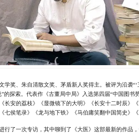
文学奖、朱自清散文奖、茅盾新人奖得主。被评为沿袭“‘
说”的探索。代表作《古董局中局》入选第四届“中国图书
《长安的荔枝》《显微镜下的大明》《长安十二时辰》《
《七侯笔录》《龙与地下铁》《马伯庸笑翻中国简史》《
进行了一次专访，其中聊到了《大医》这部最新的作品，