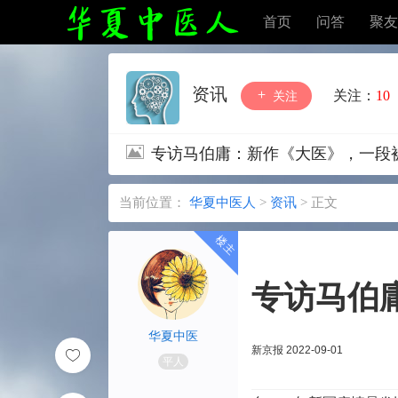
首页
问答
聚友
资讯
关注：
10
关注
专访马伯庸：新作《大医》，一段
当前位置：
华夏中医人
>
资讯
>
正文
专访马伯
华夏中医
新京报 2022-09-01
平人