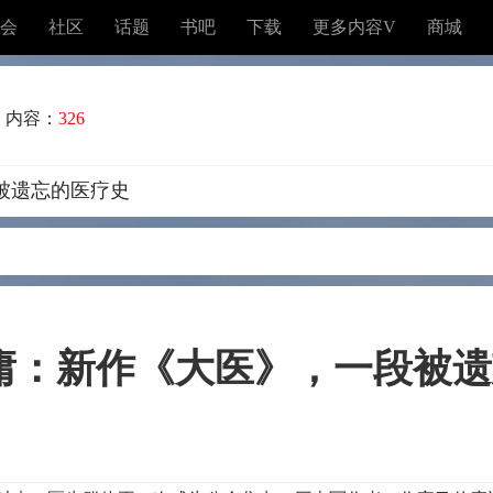
会
社区
话题
书吧
下载
更多内容V
商城
内容：
326
被遗忘的医疗史
庸：新作《大医》，一段被遗