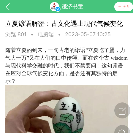
谦济书童
关注
立夏谚语解密：古文化遇上现代气候变化
浏览 801
•
电脑端
•
2023-05-07 10:25
随着立夏的到来，一句古老的谚语“立夏吃了蛋，力
气大一万”又在人们的口中传颂。而在这个古 wisdom
与现代科学交融的时代，我们不禁要问：这句谚语
药，华夏中医人：家门口的中医人！
在应对全球气候变化方面，是否还有其独特的启
示？
节气气象
问答