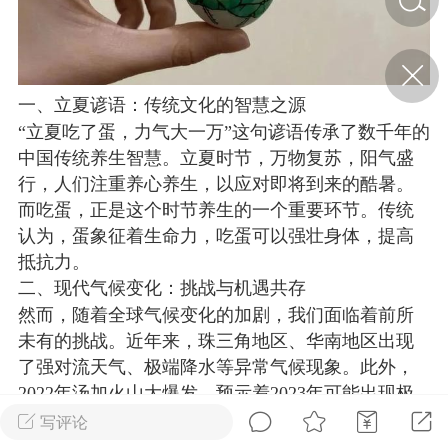
济·特急预警】关
年春节返乡期间“闪
的紧急提示
一、立夏谚语：传统文化的智慧之源
科学
0
“立夏吃了蛋，力气大一万”这句谚语传承了数千年的
如何购买【理肺清瘟膏】
中国传统养生智慧。立夏时节，万物复苏，阳气盛
【养正护络膏】？
行，人们注重养心养生，以应对即将到来的酷暑。
小海（HAi）
2
而吃蛋，正是这个时节养生的一个重要环节。传统
认为，蛋象征着生命力，吃蛋可以强壮身体，提高
抵抗力。
二、现代气候变化：挑战与机遇共存
地容平，顺时收
然而，随着全球气候变化的加剧，我们面临着前所
四时精气
未有的挑战。近年来，珠三角地区、华南地区出现
书童
0
了强对流天气、极端降水等异常气候现象。此外，
谷气行、营卫通：内经视角
2022年汤加火山大爆发，预示着2023年可能出现极
下的脾胃调养要义
寒气候和地球气候带的大调整。在这样的大背景
写评论
谦济书童
0
下，传统的立夏谚语似乎显得与现实脱节。