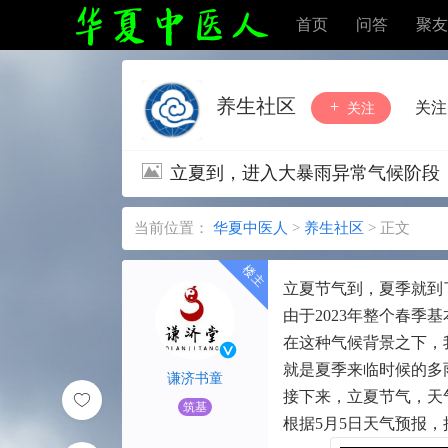
首页
问答
聚友
养生社区
关注
关注
立夏到，进入大暴雨异常气候阶段
当前位置：
华夏中医人
>
养生社区
>
正文
立夏节气到，夏季就到
由于2023年整个春
在这种气候背景之下，
就是夏季来临时候的多
谦济书童
接下来，立夏节气，天
筑基
根据5月5日天气预报