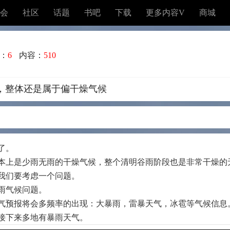
会
社区
话题
书吧
下载
更多内容V
商城
：
6
内容：
510
，整体还是属于偏干燥气候
了。
季基本上是少雨无雨的干燥气候，整个清明谷雨阶段也是非常干燥的
我们要考虑一个问题。
雨气候问题。
气预报将会多频率的出现：大暴雨，雷暴天气，冰雹等气候信息
，接下来多地有暴雨天气。