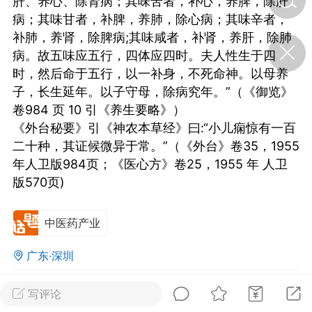
肝、养心、除肾病；其味苦者，补心，养脾，除肝
病；其味甘者，补脾，养肺，除心病；其味辛者，
补肺，养肾，除脾病;其味咸者，补肾，养肝，除肺
济·特急预警】关
病。故五味应五行，四体应四时。夫人性生于四
年春节返乡期间“闪
的紧急提示
时，然后命于五行，以一补身，不死命神。以母养
科学
0
子，长生延年。以子守母，除病究年。”（《御览》
如何购买【理肺清瘟膏】
卷984 页 10 引《养生要略》）
【养正护络膏】？
《外台秘要》引《神农本草经》曰:“小儿痫惊有一百
小海（HAi）
二十种，其证候微异于常。”（《外台》卷35，1955
2
年人卫版984页；《医心方》卷25，1955 年 人卫
版570页)
地容平，顺时收
四时精气
中医药产业
书童
0
广东·深圳
谷气行、营卫通：内经视角
下的脾胃调养要义
0
5.1k
写评论
谦济书童
0