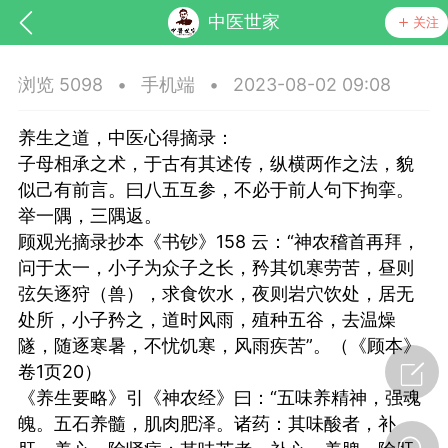
中医世家
关注
浏览 5098
•
手机端
•
2023-08-02 09:08
养生之道，中医心得摘录：
子母相承之术，于古有其述传，纵横两作之法，貌
似己有前言。曰八五互参，不必于前人句下拘挛。
举一隅，三隅返。
顾观光摘录抄本《书钞》158 云：“神农稽首再拜，
药，华夏中医人：家门口的中医人！
问于太一，小子为众子之长，矜其饥寒劳苦，昼则
弦矢逐狩（兽），求食饮水，夜则岩穴饮处，居无
节气气象
问答
处所，小子矜之，道时风雨，殖种五谷，去温燥
隧，随逐寒暑，不忧饥寒，风雨疾苦”。（《顾本》
卷1页20）
《养生要略》引《神农经》曰：“五味养精神，强魂
魄。五石养髓，肌肉肥泽。诸药：其味酸者，补