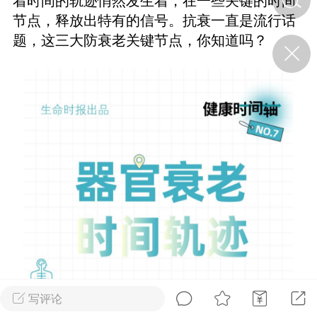
着时间的轨迹悄然发生着，在一些关键的时间
节点，释放出特有的信号。抗衰一直是流行话
题，这三大防衰老关键节点，你知道吗？
济·特急预警】关
年春节返乡期间“闪
的紧急提示
科学
0
如何购买【理肺清瘟膏】
【养正护络膏】？
小海（HAi）
2
地容平，顺时收
四时精气
书童
0
谷气行、营卫通：内经视角
下的脾胃调养要义
写评论
谦济书童
0