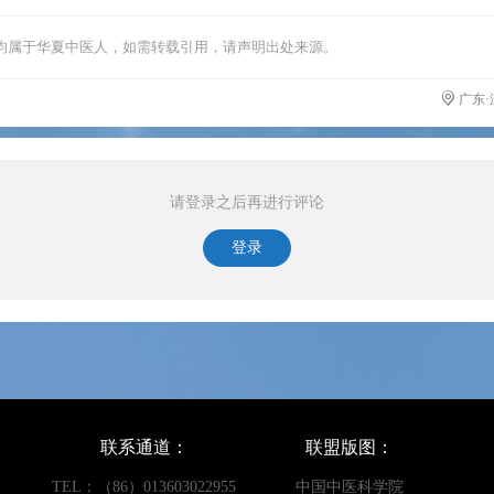
均属于华夏中医人，如需转载引用，请声明出处来源。
广东·
请登录之后再进行评论
登录
联系通道：
联盟版图：
TEL：（86）013603022955
中国中医科学院