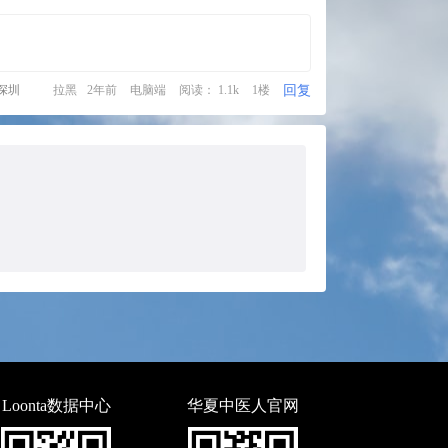
回复
深圳
拉黑
2年前
电脑端
阅读： 1.1k
1楼
Loonta数据中心
华夏中医人官网