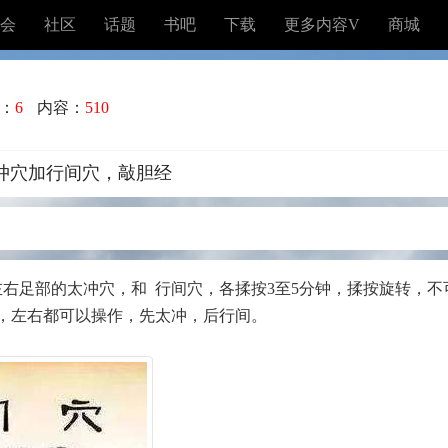
会
社区
话题
书吧
下载
更多内容V
商城
：
6
内容：
510
冲穴加行间穴，敲胆经
左右足部的太冲穴，和 行间穴，各揉按3至5分钟，揉按旋转，
，左右都可以操作，先太冲，后行间。