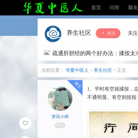
首页
问答
聚友
养生社区
关注
关注
疏通肝胆经的两个好办法：揉按太
当前位置：
华夏中医人
>
养生社区
>
正文
1、平时有空就揉按，
不通明显。有空则按按
资讯小斌
平人