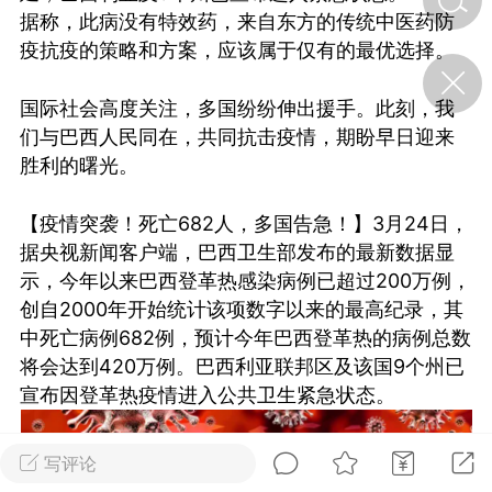
据称，此病没有特效药，来自东方的传统中医药防
疫抗疫的策略和方案，应该属于仅有的最优选择。
济·特急预警】关
年春节返乡期间“闪
国际社会高度关注，多国纷纷伸出援手。此刻，我
的紧急提示
们与巴西人民同在，共同抗击疫情，期盼早日迎来
科学
0
如何购买【理肺清瘟膏】
胜利的曙光。
【养正护络膏】？
【疫情突袭！死亡682人，多国告急！】3月24日，
小海（HAi）
2
据央视新闻客户端，巴西卫生部发布的最新数据显
示，今年以来巴西登革热感染病例已超过200万例，
创自2000年开始统计该项数字以来的最高纪录，其
地容平，顺时收
中死亡病例682例，预计今年巴西登革热的病例总数
四时精气
将会达到420万例。巴西利亚联邦区及该国9个州已
书童
0
宣布因登革热疫情进入公共卫生紧急状态。
谷气行、营卫通：内经视角
下的脾胃调养要义
写评论
谦济书童
0