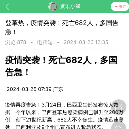
资讯小斌
关注
登革热，疫情突袭！死亡682人，多国告
急！
浏览 878
•
电脑端
•
2024-03-26 12:35
疫情突袭！死亡682人，多国
告急！
2024-03-25 07:39 广东
节气气象
问答
疫情再度告急！3月24日，巴西卫生部发布惊人数
据：今年以来，巴西登革热感染病例已飙升至200万
例，创下21世纪新高，682人不幸丧生。疫情迅速蔓
延，巴西利亚及9个州已宣布进入紧急状态。