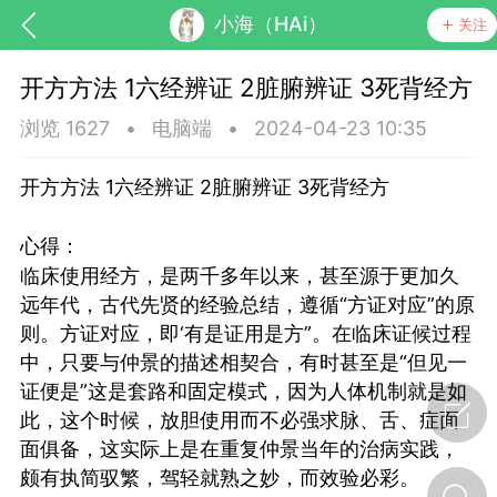
小海（HAi）
关注
开方方法 1六经辨证 2脏腑辨证 3死背经方
浏览 1627
•
电脑端
•
2024-04-23 10:35
开方方法 1六经辨证 2脏腑辨证 3死背经方
心得：
药，华夏中医人：家门口的中医人！
临床使用经方，是两千多年以来，甚至源于更加久
远年代，古代先贤的经验总结，遵循“方证对应”的原
则。方证对应，即‘有是证用是方”。在临床证候过程
节气气象
问答
中，只要与仲景的描述相契合，有时甚至是“但见一
证便是”这是套路和固定模式，因为人体机制就是如
此，这个时候，放胆使用而不必强求脉、舌、症面
面俱备，这实际上是在重复仲景当年的治病实践，
颇有执简驭繁，驾轻就熟之妙，而效验必彩。