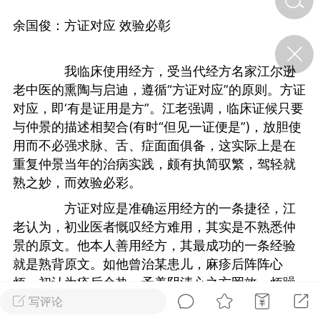
余国俊：方证对应 效验必彰
济·特急预警】关
年春节返乡期间“闪
我临床使用经方，受当代经方名家江尔逊
的紧急提示
老中医的熏陶与启迪，遵循“方证对应”的原则。方证
科学
0
如何购买【理肺清瘟膏】
对应，即‘有是证用是方”。江老强调，临床证候只要
【养正护络膏】？
与仲景的描述相契合(有时“但见一证便是”)，放胆使
用而不必强求脉、舌、症面面俱备，这实际上是在
小海（HAi）
2
重复仲景当年的治病实践，颇有执简驭繁，驾轻就
熟之妙，而效验必彩。
方证对应是准确运用经方的一条捷径，江
地容平，顺时收
四时精气
老认为，初业医者慨叹经方难用，其实是不熟悉仲
景的原文。他本人善用经方，其最成功的一条经验
书童
0
就是熟背原文。如他曾治某患儿，麻疹后阵阵心
谷气行、营卫通：内经视角
烦，初认为疹后余热，予养阴清心之方罔效，烦躁
下的脾胃调养要义
益频。每见家人进餐即索食，甫入口，则烦躁顿
写评论
谦济书童
0
作，须臾自动停止。江老玩味经文，忽然悟曰：此