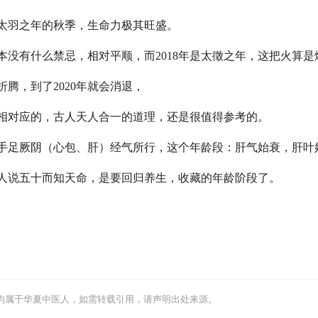
太羽之年的秋季，生命力极其旺盛。
年，基本没有什么禁忌，相对平顺，而2018年是太徵之年，这把火算
折腾，到了2020年就会消退，
相对应的，古人天人合一的道理，还是很值得参考的。
，手足厥阴（心包、肝）经气所行，这个年龄段：肝气始衰，肝叶
人说五十而知天命，是要回归养生，收藏的年龄阶段了。
均属于华夏中医人，如需转载引用，请声明出处来源。