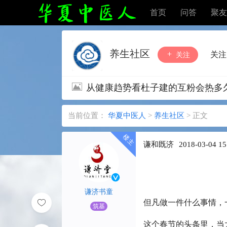
首页
问答
聚友
养生社区
关注
关注
从健康趋势看杜子建的互粉会热多
当前位置：
华夏中医人
>
养生社区
>
正文
谦和既济
2018-03-04 15
谦济书童
但凡做一件什么事情，
筑基
这个春节的头条里，当