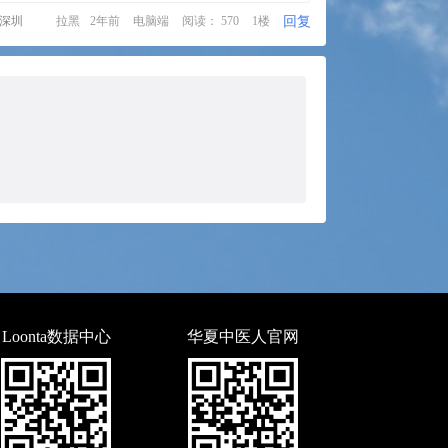
回复
·深圳
拉黑
2年前
电脑端
阅读： 570
1楼
Loonta数据中心
华夏中医人官网