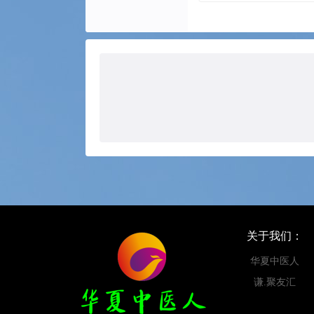
关于我们：
华夏中医人
谦.聚友汇