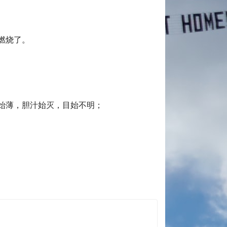
是燃烧了。
始薄，胆汁始灭，目始不明；