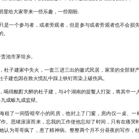
明显给大家带来一些乐趣，一些期盼.
只是一个参与者，或者旁观者，但是参与或者旁观者也不会损
的。
生于贵池市茅坦乡。
夜晚，杜子建家中失火，一套三进三出的徽式民居，家里的全部财
杜子建也因在救火慌乱中踩上铁钉而染上破伤风。
黄昏，喝得酩酊大醉的杜子建，与4个湖南的捉鳖人打架，将其中
县九成畈九成监狱。
在上海租了一间昏暗窄小的民房，他封上了门窗，房内仅一桌、一
写作。思绪滚滚而来，忘我的工作使他忘却了时间，只有在痛哭
她认为哥哥疯了，患了精神病。整整两个月不分昼夜的写作，