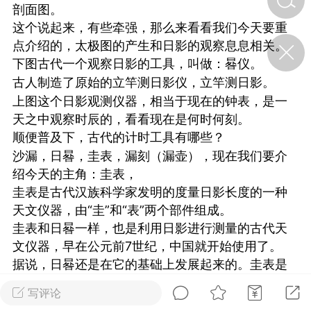
剖面图。
这个说起来，有些牵强，那么来看看我们今天要重
济·特急预警】关
点介绍的，太极图的产生和日影的观察息息相关。
年春节返乡期间“闪
下图古代一个观察日影的工具，叫做：晷仪。
的紧急提示
古人制造了原始的立竿测日影仪，立竿测日影。
科学
0
上图这个日影观测仪器，相当于现在的钟表，是一
如何购买【理肺清瘟膏】
【养正护络膏】？
天之中观察时辰的，看看现在是何时何刻。
顺便普及下，古代的计时工具有哪些？
小海（HAi）
2
沙漏，日晷，圭表，漏刻（漏壶），现在我们要介
绍今天的主角：圭表，
圭表是古代汉族科学家发明的度量日影长度的一种
营卫通：内经视角
天文仪器，由“圭”和“表”两个部件组成。
调养要义
圭表和日晷一样，也是利用日影进行测量的古代天
文仪器，早在公元前7世纪，中国就开始使用了。
书童
0
女子五七，阳明脉衰：女性
据说，日晷还是在它的基础上发展起来的。圭表是
养颜首重阳明胃经
测定正午的日影长度以定节令，定回归年或阳历
写评论
年。
谦济书童
0