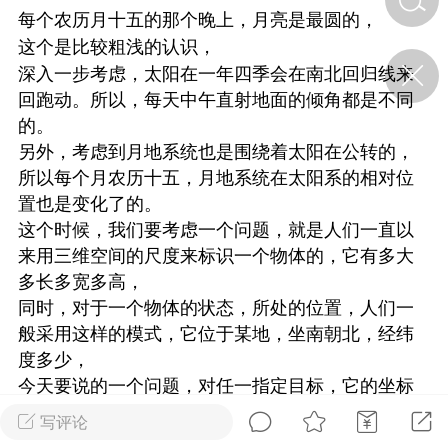
每个农历月十五的那个晚上，月亮是最圆的，
这个是比较粗浅的认识，
济·特急预警】关
深入一步考虑，太阳在一年四季会在南北回归线来
年春节返乡期间“闪
回跑动。所以，每天中午直射地面的倾角都是不同
的紧急提示
的。
科学
0
如何购买【理肺清瘟膏】
另外，考虑到月地系统也是围绕着太阳在公转的，
【养正护络膏】？
所以每个月农历十五，月地系统在太阳系的相对位
置也是变化了的。
小海（HAi）
2
这个时候，我们要考虑一个问题，就是人们一直以
来用三维空间的尺度来标识一个物体的，它有多大
多长多宽多高，
地容平，顺时收
同时，对于一个物体的状态，所处的位置，人们一
四时精气
般采用这样的模式，它位于某地，坐南朝北，经纬
书童
0
度多少，
谷气行、营卫通：内经视角
今天要说的一个问题，对任一指定目标，它的坐标
下的脾胃调养要义
位置，该如何来衡量，比较合适，
写评论
这可以说是千古难题，其实，对于宇宙中任一标事
谦济书童
0