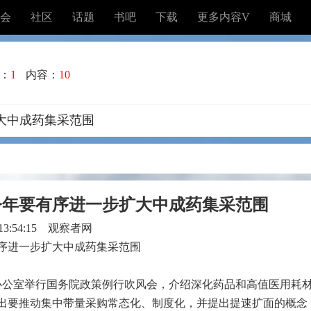
会
社区
话题
书吧
下载
更多内容V
商城
：
1
内容：
10
大中成药集采范围
今年要有序进一步扩大中成药集采范围
 13:54:15 观察者网
序进一步扩大中成药集采范围
闻办公室举行国务院政策例行吹风会，介绍深化药品和高值医用耗
出要推动集中带量采购常态化、制度化，并提出提速扩面的概念