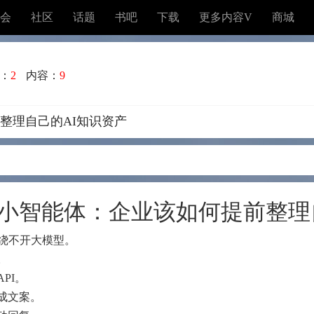
会
社区
话题
书吧
下载
更多内容V
商城
：
2
内容：
9
整理自己的AI知识资产
小智能体：企业该如何提前整理
，绕不开大模型。
。
PI。
成文案。