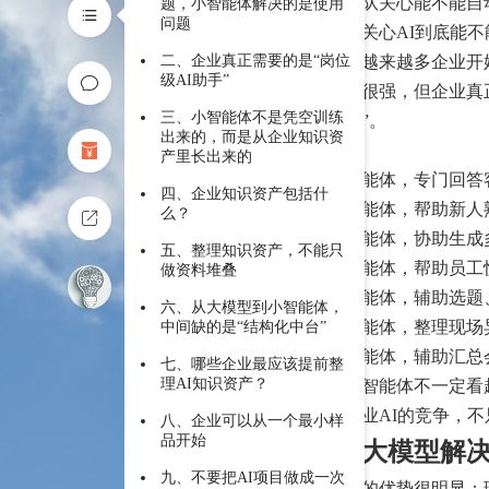
客服团队关心能不能自
题，小智能体解决的是使用
问题
管理层关心AI到底能
二、企业真正需要的是“岗位
但随着越来越多企业开
级AI助手”
大模型很强，但企业真
三、小智能体不是凭空训练
智能体”。
出来的，而是从企业知识资
比如：
产里长出来的
客服智能体，专门回答
四、企业知识资产包括什
销售智能体，帮助新人
么？
外贸智能体，协助生成
五、整理知识资产，不能只
培训智能体，帮助员工
做资料堆叠
内容智能体，辅助选题
六、从大模型到小智能体，
质检智能体，整理现场
中间缺的是“结构化中台”
管理智能体，辅助汇总
七、哪些企业最应该提前整
理AI知识资产？
这些小智能体不一定看
未来企业AI的竞争，
八、企业可以从一个最小样
品开始
一、大模型解
九、不要把AI项目做成一次
大模型的优势很明显：