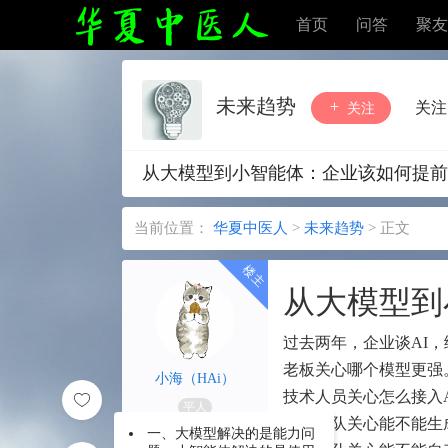
首页
问答
聚友
未来趋势
关注
关注
从大模型到小智能体：企业该如何提前
当前位置：
华夏中医人
>
未来趋势
>
正文
从大模型到
过去两年，企业谈AI
老板关心哪个模型更强
小海（HAi）
技术人员关心怎么接入A
平人
运营团队关心能不能生
一、大模型解决的是能力问