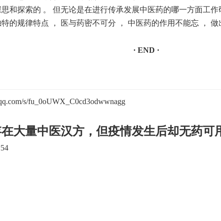
深思和探索的 。 但无论是在进行传承发展中医药的哪一方面工作
独特的规律特点 ， 医与药密不可分 ， 中医药的作用不能忘 ，
· END ·
.qq.com/s/fu_0oUWX_C0cd3odwwnagg
存在大量中医汉方，但疫情发生后却无药可
54