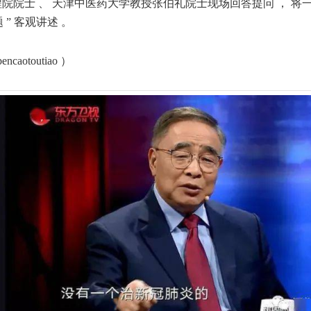
程院院士 、 天津中医药大学教授张伯礼院士现场回答提问 ， 将
题 ” 客观讲述 。
aotoutiao ）