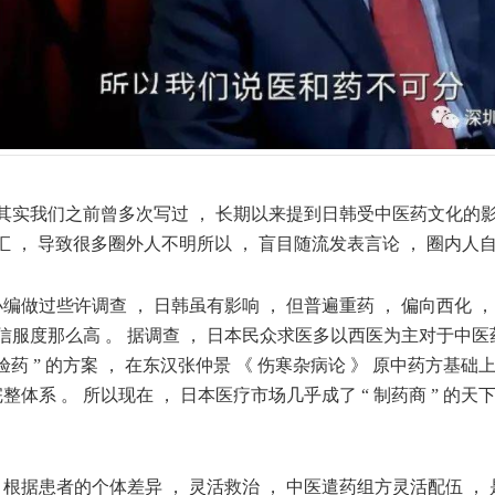
其实我们之前曾多次写过 ， 长期以来提到日韩受中医药文化的影
 ， 导致很多圈外人不明所以 ， 盲目随流发表言论 ， 圈内人自
编做过些许调查 ， 日韩虽有影响 ， 但普遍重药 ， 偏向西化 ，
服度那么高 。 据调查 ， 日本民众求医多以西医为主对于中医
验药 ” 的方案 ， 在东汉张仲景 《 伤寒杂病论 》 原中药方基础
整体系 。 所以现在 ， 日本医疗市场几乎成了 “ 制药商 ” 的天
 根据患者的个体差异 ， 灵活救治 ， 中医遣药组方灵活配伍 ，