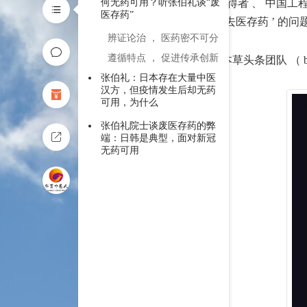
何无药可用？听张伯礼谈“废
称号获得者 、 中国工
医存药”
国的 ‘ 去医存药 ’ 的问
辨证论治 ， 医药密不可分
遵循特点 ， 促进传承创新
文 ： 本草头条团队 （ benc
张伯礼：日本存在大量中医
汉方，但疫情发生后却无药
可用，为什么
张伯礼院士谈废医存药的弊
端：日韩是典型，面对新冠
无药可用