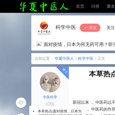
首页
问答
聚友
科学中医
关注
关注
面对疫情，日本为何无药可用？听张伯
当前位置：
华夏中医人
>
科学中医
>
正文
本草热
中医科学
新冠以来 ， 中医药以
平人
药文化 ， 中医药的作用
本草热点|面对疫情，日本为