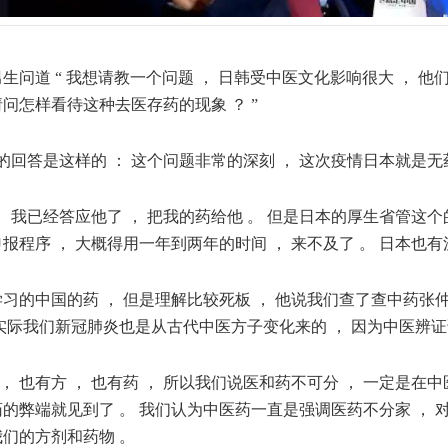
男生问道 “ 我想请教一个问题 ， 日韩受中医文化影响很大 ， 他
请问怎样看待这种去医存药的现象 ？ ”
回答是这样的 ： 这个问题非常的深刻 ， 这次疫情日本就是无
，， 我已经答应他了 ， 把我的药给他 。 但是日本的厚生省管这个
申报程序 ， 大概得用一年到两年的时间 ， 来不及了 。 日本也有
学习的中国的药 ， 但是理解比较死板 ， 他说我们查了查中药张仲
实际我们新冠肺炎也是从古代中医方子变化来的 ， 因为中医辨证论治 
法 ， 也有方 ， 也有药 ， 所以我们说医和药不可分 ， 一定是
药的弊端就见到了 。 我们认为中医药一直是强调医药不分家 ， 
我们的方剂和药物 。