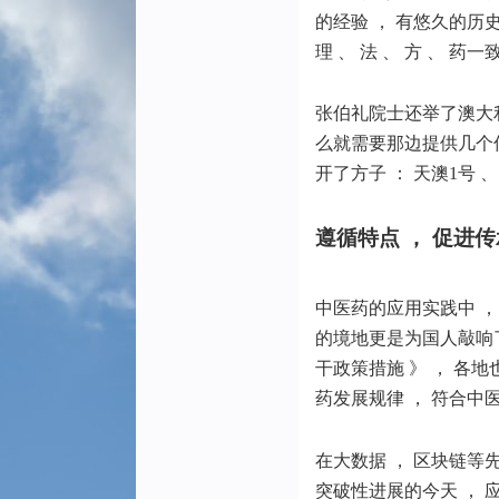
的经验 ， 有悠久的历
理 、 法 、 方 、 药一致
张伯礼院士还举了澳大利
么就需要那边提供几个信
开了方子 ： 天澳1号 、
遵循特点 ， 促进
中医药的应用实践中 ，
的境地更是为国人敲响
干政策措施 》
， 各地
药发展规律 ， 符合中
在大数据 ， 区块链等
突破性进展的今天 ， 