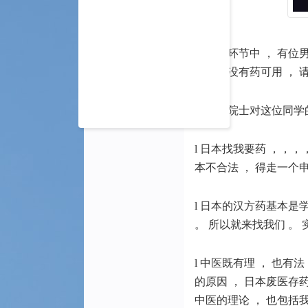
在提问环节中 ， 有位
他们却没有药可用 ， 
张伯礼院士对这位同学的
l 日本找我要药 ，，
本不合法 ， 得走一个
l 日本的汉方药基本是
。 所以就来找我们 。 
l 中医既有理 ， 也有
的原因 ， 日本废医存
中医的理论 ， 也包括