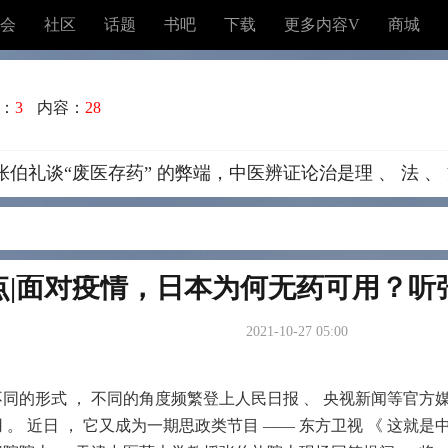
会
社区
话题
书吧
下载
更多内容V
商城
：
3
内容：
28
礼谈“废医存药” 的弊端，中医辨证论治是理 、 法 、 
点|面对疫情，日本为何无药可用？听
2021-10-27 05:00
不同的形式 ， 不同的角度频繁登上人民日报 、 央视新闻等官方
 。 近日 ， 它又成为一期思政类节目 —— 东方卫视 《 这就是中国 