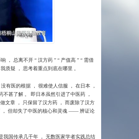
响 ， 总离不开
“ 汉方药 ” “ 产值高 ” “ 需借
我质疑 ， 思考着重点到底在哪里 。
 没有医的根据 ， 很难使人信服 ， 在日本 ，
药不甚了解 。 即日本虽然引进了中医药 ，
上做文章 ， 只保留了汉方药 ， 而废除了汉方
下 ， 但却失了中医的核心和灵魂 —— 辨证论
 是我国传承几千年 ， 无数医家学者实践总结