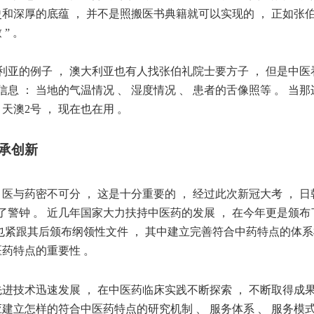
史和深厚的底蕴 ， 并不是照搬医书典籍就可以实现的 ， 正如张伯
 ” 。
亚的例子 ， 澳大利亚也有人找张伯礼院士要方子 ， 但是中医看
息 ： 当地的气温情况 、 湿度情况 、 患者的舌像照等 。 当
 天澳2号 ， 现在也在用 。
传承创新
 医与药密不可分 ， 这是十分重要的 ， 经过此次新冠大考 ， 
了警钟 。 近几年国家大力扶持中医药的发展 ， 在今年更是颁
也紧跟其后颁布纲领性文件 ， 其中建立完善符合中药特点的体系
医药特点的重要性 。
先进技术迅速发展 ， 在中医药临床实践不断探索 ， 不断取得成
应建立怎样的符合中医药特点的研究机制 、 服务体系 、 服务模式 