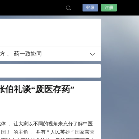
登录
注册
方 、 药一致协同
张伯礼谈“废医存药”
媒体 ， 让大家以不同的视角来充分了解中医
》 的主角 ， 并有 “ 人民英雄 ” 国家荣誉