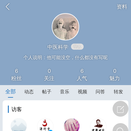
资料
中医科学
平人
个人说明：他可能没空，什么都没有写呢
6
0
6
0
药，华夏中医人：家门口的中医人！
粉丝
关注
人气
魅力
全部
节气气象
问答
动态
帖子
音乐
视频
问答
转发
访客