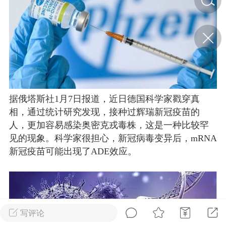
济·特急预警】关
年春节返乡期间“闪
的紧急提示
科学
0
如何购买【理肺清瘟膏】
【养正护络膏】？
据俄塔斯社1月7日报道，近日德国科学家戳穿真
小海（HAi）
2
相，通过统计研究发现，接种过辉瑞新冠疫苗的
人，更加容易感染奥密克戎毒株，这是一种比较罕
见的现象。科学家很担心，新冠病毒变异后，mRNA
地容平，顺时收
新冠疫苗可能出现了ADE效应。
四时精气
书童
0
谷气行、营卫通：内经视角
下的脾胃调养要义
写评论
谦济书童
0