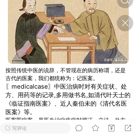
济·特急预警】关
年春节返乡期间“闪
的紧急提示
科学
0
如何购买【理肺清瘟膏】
【养正护络膏】？
小海（HAi）
2
按照传统中医的说辞，不管现在的病历称谓，还是
古代的医案，我们都统称为：记医案。
〖medicalcase〗中医治病时对有关症状、处
地容平，顺时收
方、用药等的记录,多用做书名,如清代叶天士的
四时精气
《临证指南医案》、近人秦伯未的《清代名医
书童
0
医案》等。
谷气行、营卫通：内经视角
医案即病案。是医生治疗疾病时辨证、立法、处方
下的脾胃调养要义
用药的连续记录。
写评论
谦济书童
0
汉代名医淳于意创造性地记载了自己治疗的二十五