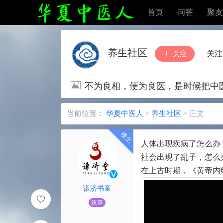
首页
问答
聚友
养生社区
关注
关注
不为良相，便为良医，是时候把中
当前位置：
华夏中医人
>
养生社区
>
正文
人体出现疾病了怎么办
社会出现了乱子，怎么
在上古时期，《黄帝内经
谦济书童
筑基