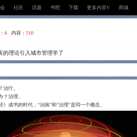
会
社区
话题
书吧
下载
更多内容V
商城
：
6
内容：
510
医的理论引入城市管理学了
？治疗。
办？治理。
》成书的时代，“治病”和“治理”是同一个概念。