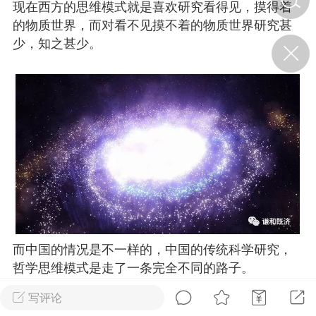
现在西方的思维模式就是喜欢研究看得见，摸得着
的物质世界，而对看不见摸不着的物质世界研究甚
济·特急预警】关
少，知之甚少。
年春节返乡期间“闪
的紧急提示
科学
0
如何购买【理肺清瘟膏】
【养正护络膏】？
小海（HAi）
2
地容平，顺时收
四时精气
而中国的情况是不一样的，中国的传统科学研究，
书童
0
谷气行、营卫通：内经视角
哲学思维模式是走了一条完全不同的路子。
下的脾胃调养要义
写评论
虽然，西方世界的思维方式和科学体系的不断渗透
谦济书童
0