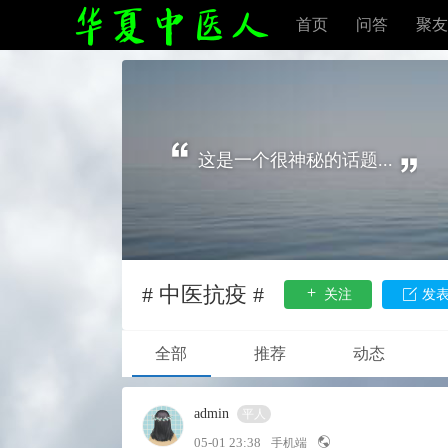
首页
问答
聚友
这是一个很神秘的话题...
# 中医抗疫 #
关注
发
全部
推荐
动态
admin
平人
05-01 23:38
手机端