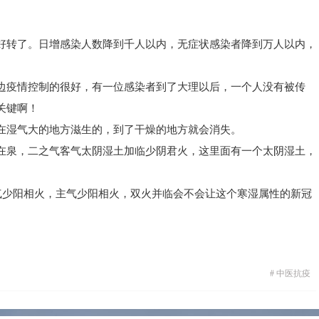
好转了。日增感染人数降到千人以内，无症状感染者降到万人以内，
边疫情控制的很好，有一位感染者到了大理以后，一个人没有被传
关键啊！
在湿气大的地方滋生的，到了干燥的地方就会消失。
在泉，二之气客气太阴湿土加临少阴君火，这里面有一个太阴湿土，
客气少阳相火，主气少阳相火，双火并临会不会让这个寒湿属性的新冠
活早日回归平静！
#
中医抗疫
们减轻痛苦。