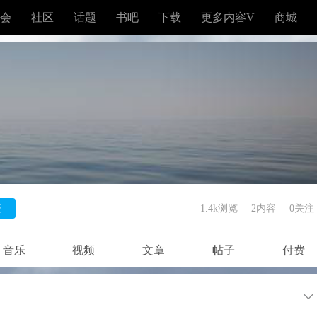
会
社区
话题
书吧
下载
更多内容V
商城
表
1.4k浏览
2内容
0
关注
音乐
视频
文章
帖子
付费