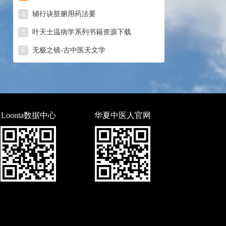
辅行诀脏腑用药法要
4
叶天士温病学系列书籍资源下载
5
无极之镜-古中医天文学
6
Loonta数据中心
华夏中医人官网