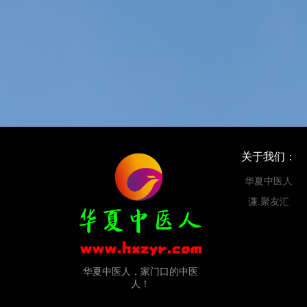
关于我们：
华夏中医人
谦.聚友汇
华夏中医人，家门口的中医
人！