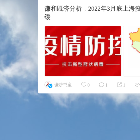
202220501
谦和既济分析，2022年3月底上
四月初一
缓
甲辰月甲寅日
谦济书童
0
1
1