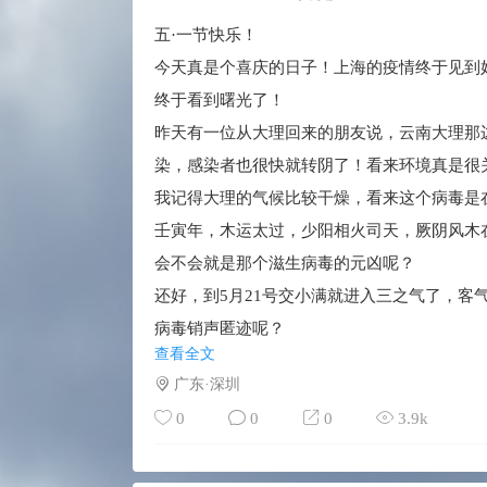
五·一节快乐！
今天真是个喜庆的日子！上海的疫情终于见到
终于看到曙光了！
昨天有一位从大理回来的朋友说，云南大理那
染，感染者也很快就转阴了！看来环境真是很
我记得大理的气候比较干燥，看来这个病毒是
壬寅年，木运太过，少阳相火司天，厥阴风木
会不会就是那个滋生病毒的元凶呢？
还好，到5月21号交小满就进入三之气了，
病毒销声匿迹呢？
查看全文
期盼着新冠病毒早日销声匿迹！
广东·深圳
共同努力、严防死守、战胜病毒，让我们的生
0
0
0
3.9k
祝大家五一节快乐！
止咳化痰、健脾利湿的思路，能帮助隔离的人