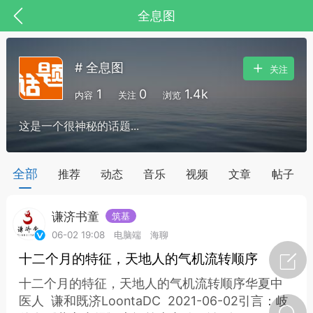
全息图
# 全息图
关注
1
0
1.4k
内容
关注
浏览
这是一个很神秘的话题...
药，华夏中医人：家门口的中医人！
全部
推荐
动态
音乐
视频
文章
帖子
谦济书童
筑基
节气气象
问答
06-02 19:08
电脑端
海聊
十二个月的特征，天地人的气机流转顺序
十二个月的特征，天地人的气机流转顺序华夏中
医人 谦和既济LoontaDC 2021-06-02引言：岐