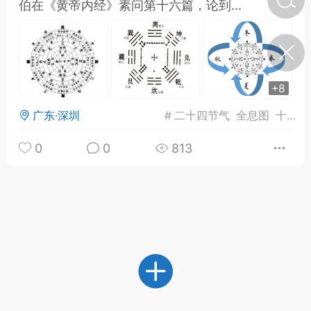
伯在《黄帝内经》素问第十六篇，论到...
济·特急预警】关
年春节返乡期间“闪
的紧急提示
科学
0
+8
如何购买【理肺清瘟膏】
【养正护络膏】？
广东·深圳
#
二十四节气
全息图
十二月
小海（HAi）
2
0
0
813
地容平，顺时收
四时精气
书童
0
谷气行、营卫通：内经视角
下的脾胃调养要义
谦济书童
0