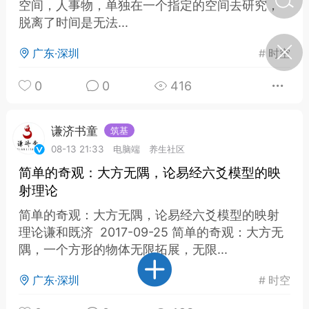
空间，人事物，单独在一个指定的空间去研究，
脱离了时间是无法...
济·特急预警】关
广东·深圳
#
时空
年春节返乡期间“闪
的紧急提示
0
0
416
科学
0
如何购买【理肺清瘟膏】
【养正护络膏】？
谦济书童
筑基
小海（HAi）
2
08-13 21:33
电脑端
养生社区
简单的奇观：大方无隅，论易经六爻模型的映
射理论
地容平，顺时收
简单的奇观：大方无隅，论易经六爻模型的映射
四时精气
理论谦和既济 2017-09-25 简单的奇观：大方无
书童
0
隅，一个方形的物体无限拓展，无限...
谷气行、营卫通：内经视角
下的脾胃调养要义
广东·深圳
#
时空
谦济书童
0