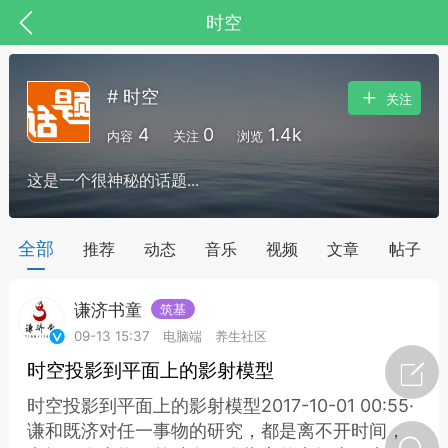
时空
# 时空
关注
4
0
1.4k
内容
关注
浏览
这是一个很神秘的话题...
药，华夏中医人：家门口的中医人！
全部
推荐
动态
音乐
视频
文章
帖子
谦济书童
筑基
节气气象
问答
09-13 15:37
电脑端
养生社区
时空投影到平面上的影射模型
时空投影到平面上的影射模型2017-10-01 00:55·
谦和既济对任一事物的研究，都是离不开时间，