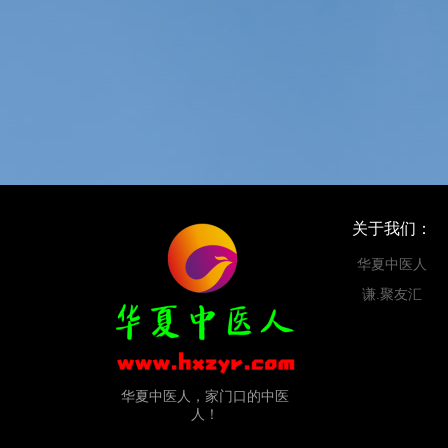
关于我们：
华夏中医人
谦.聚友汇
华夏中医人，家门口的中医
人！