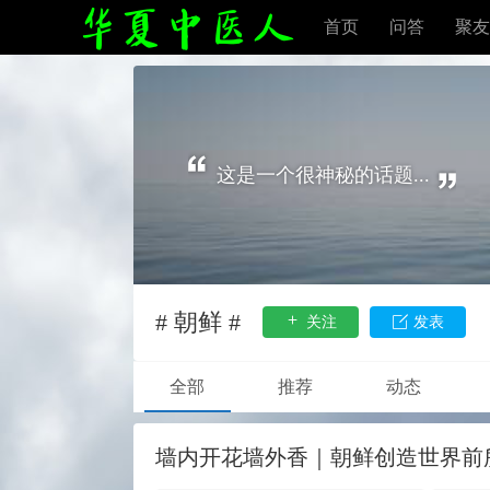
首页
问答
聚友
这是一个很神秘的话题...
# 朝鲜 #
关注
发表
全部
推荐
动态
墙内开花墙外香｜朝鲜创造世界前