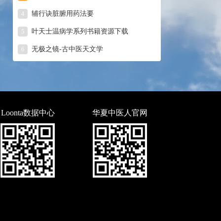
辅行诀脏腑用药法要
4
叶天士温病学系列书籍资源下载
5
无极之镜-古中医天文学
6
Loonta数据中心
华夏中医人官网