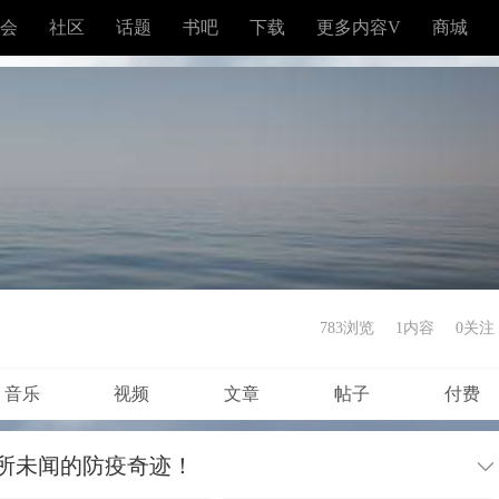
会
社区
话题
书吧
下载
更多内容V
商城
783浏览
1内容
0
关注
音乐
视频
文章
帖子
付费
所未闻的防疫奇迹！