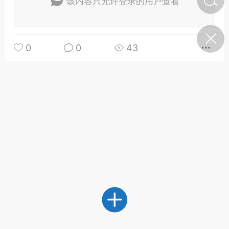
该内容只允许登录的用户查看
济·特急预警】关
年春节返乡期间“闪
0
0
43
的紧急提示
科学
0
如何购买【理肺清瘟膏】
【养正护络膏】？
小海（HAi）
2
地容平，顺时收
四时精气
书童
0
谷气行、营卫通：内经视角
下的脾胃调养要义
谦济书童
0