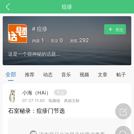
痘疹
# 痘疹
关注
1
0
292
内容
关注
浏览
这是一个很神秘的话题...
药，华夏中医人：家门口的中医人！
全部
推荐
动态
音乐
视频
文章
帖子
小海（HAi）
平人
节气气象
问答
07-27 11:40
电脑端
典籍文献
石室秘录：痘疹门节选