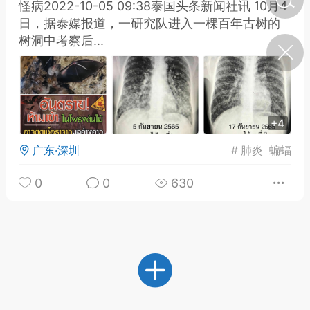
怪病2022-10-05 09:38泰国头条新闻社讯 10月4
日，据泰媒报道，一研究队进入一棵百年古树的
树洞中考察后...
济·特急预警】关
年春节返乡期间“闪
的紧急提示
科学
0
如何购买【理肺清瘟膏】
【养正护络膏】？
+4
小海（HAi）
2
广东·深圳
#
肺炎
蝙蝠
0
0
630
地容平，顺时收
四时精气
书童
0
谷气行、营卫通：内经视角
下的脾胃调养要义
谦济书童
0