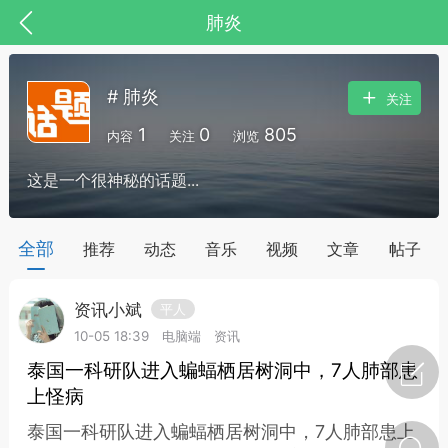
肺炎
# 肺炎
关注
1
0
805
内容
关注
浏览
这是一个很神秘的话题...
药，华夏中医人：家门口的中医人！
全部
推荐
动态
音乐
视频
文章
帖子
资讯小斌
平人
节气气象
问答
10-05 18:39
电脑端
资讯
泰国一科研队进入蝙蝠栖居树洞中，7人肺部患
上怪病
泰国一科研队进入蝙蝠栖居树洞中，7人肺部患上