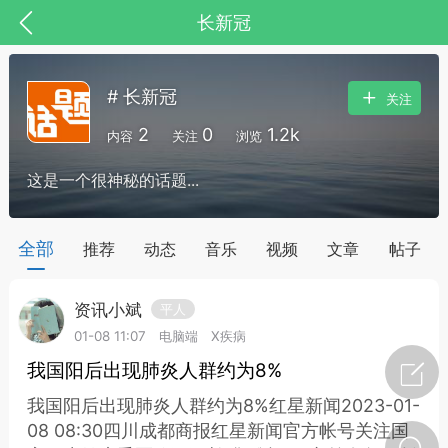
长新冠
# 长新冠
关注
2
0
1.2k
内容
关注
浏览
这是一个很神秘的话题...
药，华夏中医人：家门口的中医人！
全部
推荐
动态
音乐
视频
文章
帖子
资讯小斌
平人
节气气象
问答
01-08 11:07
电脑端
X疾病
我国阳后出现肺炎人群约为8%
我国阳后出现肺炎人群约为8%红星新闻2023-01-
08 08:30四川成都商报红星新闻官方帐号关注国