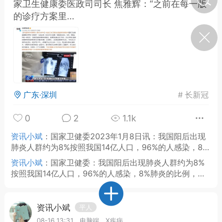
家卫生健康委医政司司长 焦雅辉：“之前在每一版
的诊疗方案里...
济·特急预警】关
年春节返乡期间“闪
的紧急提示
科学
0
如何购买【理肺清瘟膏】
【养正护络膏】？
广东·深圳
#
长新冠
小海（HAi）
2
0
2
1.1k
资讯小斌
：
国家卫健委2023年1月8日讯：我国阳后出现
地容平，顺时收
肺炎人群约为8%按照我国14亿人口，96%的人感染，8%
四时精气
肺炎的比例，人口数量还是非常庞大的，将近一亿。令人
资讯小斌
：
国家卫健委：我国阳后出现肺炎人群约为8%
堪忧。
按照我国14亿人口，96%的人感染，8%肺炎的比例，人
书童
0
口数量还是非常庞大的。令人堪忧。
谷气行、营卫通：内经视角
下的脾胃调养要义
资讯小斌
平人
谦济书童
0
08-16 13:31
电脑端
X疾病