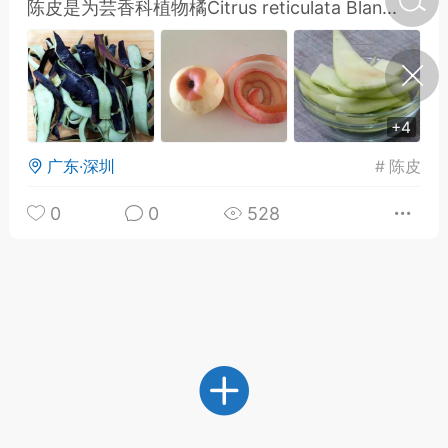
陈皮是为芸香科植物橘Citrus reticulata Blan...
济·特急预警】关
年春节返乡期间“闪
的紧急提示
科学
0
+4
如何购买【理肺清瘟膏】
【养正护络膏】？
广东·深圳
#
陈皮
小海（HAi）
2
0
0
528
营卫通：内经视角
调养要义
书童
0
女子五七，阳明脉衰：女性
养颜首重阳明胃经
谦济书童
0