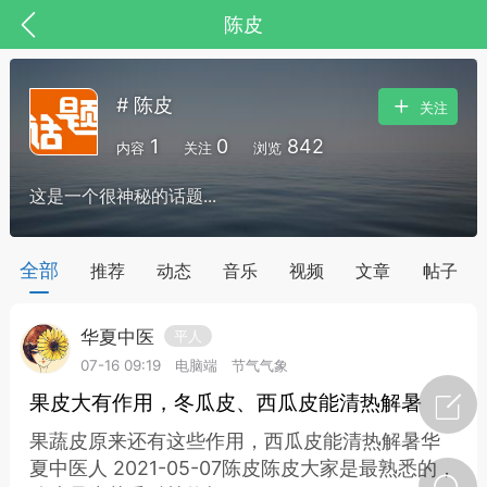
陈皮
# 陈皮
关注
1
0
842
内容
关注
浏览
这是一个很神秘的话题...
全部
推荐
动态
音乐
视频
文章
帖子
华夏中医
平人
节气气象
问答
07-16 09:19
电脑端
节气气象
果皮大有作用，冬瓜皮、西瓜皮能清热解暑
果蔬皮原来还有这些作用，西瓜皮能清热解暑华
夏中医人 2021-05-07陈皮陈皮大家是最熟悉的，