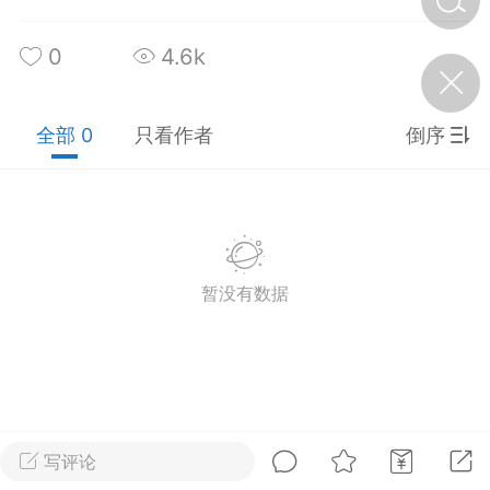
0
4.6k
济·特急预警】关
年春节返乡期间“闪
的紧急提示
全部 0
只看作者
倒序
科学
0
如何购买【理肺清瘟膏】
【养正护络膏】？
小海（HAi）
2
暂没有数据
地容平，顺时收
四时精气
书童
0
谷气行、营卫通：内经视角
下的脾胃调养要义
写评论
谦济书童
0