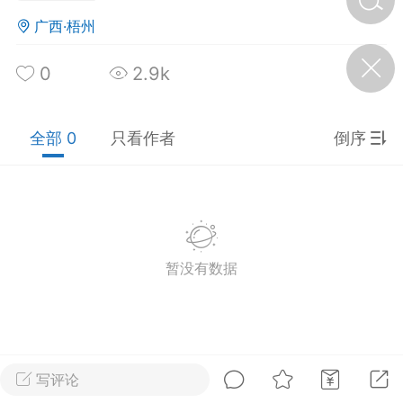
广西·梧州
济·特急预警】关
0
2.9k
年春节返乡期间“闪
的紧急提示
科学
0
如何购买【理肺清瘟膏】
全部 0
只看作者
倒序
【养正护络膏】？
小海（HAi）
2
，阳明脉衰：女性
暂没有数据
阳明胃经
书童
0
谷气为根，心气为枝——
《黄帝内经》脾胃养心论
写评论
谦济书童
0