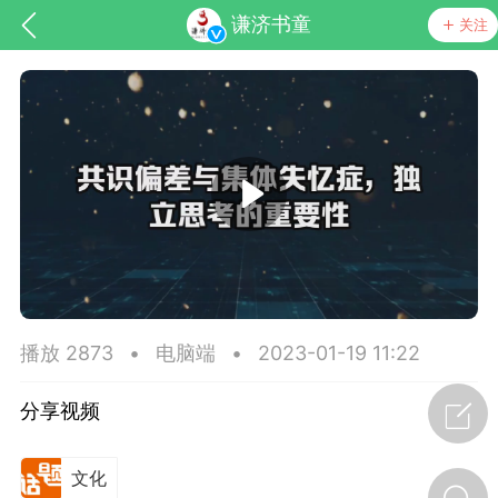
谦济书童
关注
节气气象
问答
播放 2873
•
电脑端
•
2023-01-19 11:22
分享视频
文化