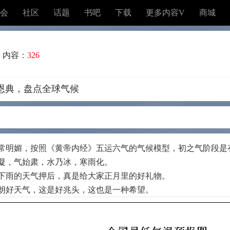
会
社区
话题
书吧
下载
更多内容V
商城
内容：
326
恩典，盘点全球气候
常明媚，按照《黄帝内经》五运六气的气候模型，初之气阶段是
凝，气始肃，水乃冰，寒雨化。
下雨的天气押后，真是给大家正月里的好礼物。
朗好天气，这是好兆头，这也是一种希望。