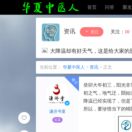
首页
问答
聚友
资讯
关注：
10
关注
大降温却有好天气，这是给大家的
当前位置：
华夏中医人
>
资讯
>
正文
癸卯大年初三，阳光非
初之气，地气迁，阴始
降温已经实现了，但是
所以，要珍惜当下的晴
谦济书童
筑基