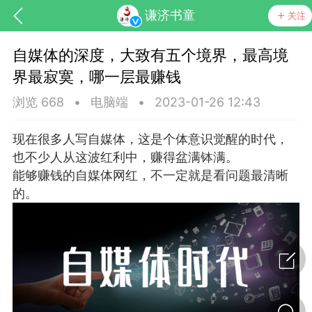
谦济书童
关注
自媒体的深度，大致有五个境界，最高境
界最寂寞，哪一层最赚钱
浏览 668
•
电脑端
•
2023-01-26 12:43
现在很多人写自媒体，这是个体意识觉醒的时代，
也不少人从这波红利中，赚得盆满钵满。
药，华夏中医人：家门口的中医人！
能够赚钱的自媒体网红，不一定就是看问题最清晰
的。
节气气象
问答