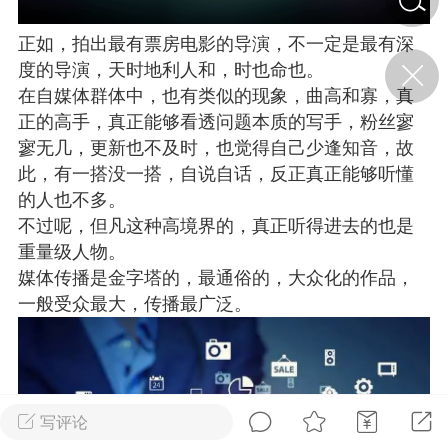
正如，拍出最有票房电影的导演，不一定是最有深
济·特急预警】关
度的导演，天时地利人和，时也命也。
年春节返乡期间“闪
在自媒体群体中，也有类似的现象，曲高和寡，真
的紧急提示
正的高手，真正能够看透问题本质的写手，粉丝寥
科学
0
如何购买【理肺清瘟膏】
寥无几，更新也不及时，也觉得自己少逢知音，故
【养正护络膏】？
此，有一搭没一搭，自说自话，反正真正能够听懂
的人也不多。
小海（HAi）
2
不过呢，但凡这种高境界的，真正听得进去的也是
重量级人物。
媒体传播是金字塔的，最通俗的，大众化的作品，
地容平，顺时收
一般受众最大，传播最广泛。
四时精气
书童
0
谷气行、营卫通：内经视角
下的脾胃调养要义
写评论
谦济书童
0