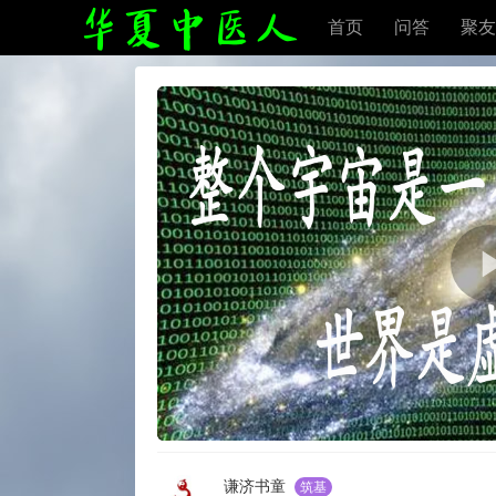
首页
问答
聚友
谦济书童
筑基