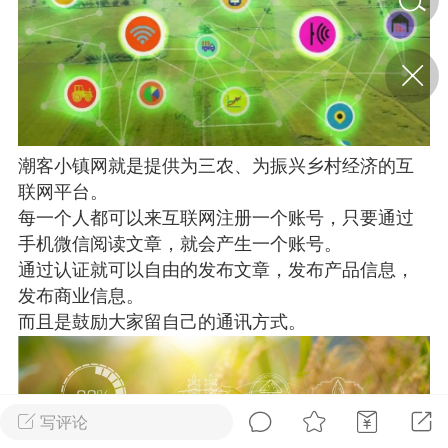
济·特急预警】关
年春节返乡期间“闪
的紧急提示
科学
0
如何购买【理肺清瘟膏】
潮客小镇网就是提供为三农、为振兴乡村经济的互
【养正护络膏】？
联网平台。
小海（HAi）
2
每一个人都可以来互联网注册一个账号，只要通过
手机微信阅读文章，就会产生一个账号。
通过认证就可以自由的发布文章，发布产品信息，
发布商业信息。
营卫通：内经视角
调养要义
而且是鼓励大家留自己的通讯方式。
书童
0
女子五七，阳明脉衰：女性
养颜首重阳明胃经
写评论
谦济书童
0