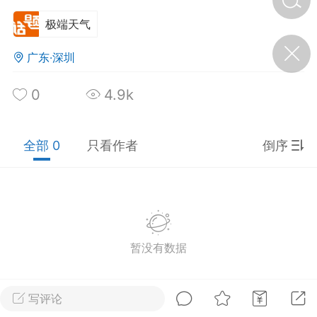
极端天气
济·特急预警】关
年春节返乡期间“闪
广东·深圳
的紧急提示
科学
0
0
4.9k
如何购买【理肺清瘟膏】
【养正护络膏】？
全部 0
只看作者
倒序
小海（HAi）
2
地容平，顺时收
四时精气
暂没有数据
书童
0
谷气行、营卫通：内经视角
下的脾胃调养要义
写评论
谦济书童
0