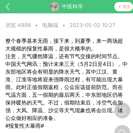
中医科学
关注
浏览 4898
•
电脑端
•
2023-05-02 10:27
整个春季基本无雨，接下来，到夏季，来一两场超
大规模的报复性暴雨，是很大概率的。
注意，天气骤然降温，还有节气交接的时间节点。
中国天气网讯：预计未来三天（5月2日至4日），中
东部地区将会有明显的降水天气，其中江汉、黄
药，华夏中医人：家门口的中医人！
淮、江淮等地将迎来强降雨过程，有可能出现大暴
雨。此时正值假期返程，公众应该提前防范。而在
节气气象
问答
气温方面，五一假期的最后两天，中东部地区仍将
保持暖热的天气。不过，假期结束后，冷空气会加
强，大风、降温、沙尘等天气现象也将会出现。请
公众做好相应的准备。
#报复性大暴雨#