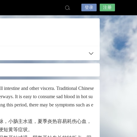
登录
注册
ll intestine and other viscera. Traditional Chinese
erways. It is easy to consume sad blood in hot su
ring this period, there may be symptoms such as e
脉，小肠主水道，夏季炎热容易耗伤心血，
便短黄等症状。