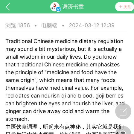
谦济书童
关注
浏览 1856
•
电脑端
•
2024-03-12 12:39
Traditional Chinese medicine dietary regulation
may sound a bit mysterious, but it is actually a
small wisdom in our daily lives. Do you know
that traditional Chinese medicine emphasizes
the principle of "medicine and food have the
药，华夏中医人：家门口的中医人！
same origin", which means that many foods
themselves have medicinal value. For example,
节气气象
问答
red dates can nourish qi and blood, goji berries
can brighten the eyes and nourish the liver, and
ginger can drive away cold and warm the
stomach.
中医饮食调理，听起来有点神秘，其实它就是我们