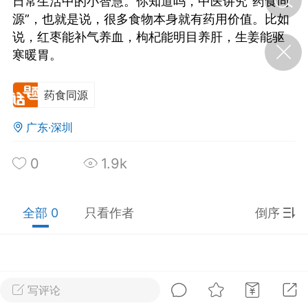
日常生活中的小智慧。你知道吗，中医讲究“药食同
源”，也就是说，很多食物本身就有药用价值。比如
说，红枣能补气养血，枸杞能明目养肝，生姜能驱
济·特急预警】关
寒暖胃。
年春节返乡期间“闪
的紧急提示
科学
0
药食同源
如何购买【理肺清瘟膏】
【养正护络膏】？
广东·深圳
小海（HAi）
2
0
1.9k
，阳明脉衰：女性
全部 0
只看作者
倒序
阳明胃经
书童
0
谷气为根，心气为枝——
《黄帝内经》脾胃养心论
写评论
谦济书童
0