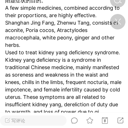
阳虚症状的目的。
A few simple medicines, combined according to
their proportions, are highly effective.
济·特急预警】关
Shanghan Jing Fang, Zhenwu Tang, consists of
年春节返乡期间“闪
的紧急提示
aconite, Poria cocos, Atractylodes
科学
0
macrocephala, white peony, ginger and other
如何购买【理肺清瘟膏】
herbs.
【养正护络膏】？
Used to treat kidney yang deficiency syndrome.
小海（HAi）
Kidney yang deficiency is a syndrome in
2
traditional Chinese medicine, mainly manifested
as soreness and weakness in the waist and
knees, chills in the limbs, frequent nocturia, male
，阳明脉衰：女性
impotence, and female infertility caused by cold
阳明胃经
uterus. These symptoms are all related to
书童
0
insufficient kidney yang, dereliction of duty due
谷气为根，心气为枝——
to warmth, and loss of power due to qi
《黄帝内经》脾胃养心论
transformation. Zhenwu Tang aims to improve
写评论
谦济书童
0
the symptoms of kidney yang deficiency by