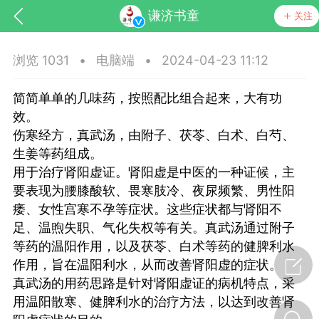
谦济书童
关注
浏览 1031
•
电脑端
•
2024-04-23 11:12
简简单单的几味药，按照配比组合起来，大有功
效。
伤寒经方，真武汤，由附子、茯苓、白术、白芍、
生姜等药组成。
用于治疗肾阳虚证。肾阳虚是中医的一种证候，主
要表现为腰膝酸软、畏寒肢冷、夜尿频繁、男性阳
痿、女性宫寒不孕等症状。这些症状都与肾阳不
节气气象
问答
足、温煦失职、气化失权等有关。真武汤通过附子
等药的温阳作用，以及茯苓、白术等药的健脾利水
作用，旨在温阳利水，从而改善肾阳虚的症状。
真武汤的用药思路是针对肾阳虚证的病机特点，采
用温阳散寒、健脾利水的治疗方法，以达到改善肾