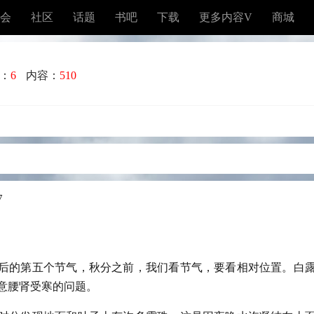
会
社区
话题
书吧
下载
更多内容V
商城
：
6
内容：
510
7
后的第五个节气，秋分之前，我们看节气，要看相对位置。白
意腰肾受寒的问题。