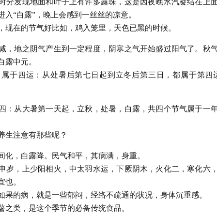
时分发现地面和叶子上有许多露珠，这是因夜晚水汽凝结在上
进入“白露”，晚上会感到一丝丝的凉意。
，现在的节气好比如，鸡入笼里，天色已黑的时候。
减，地之阴气产生到一定程度，阴寒之气开始盛过阳气了。秋
白露中元。
，属于四运：从处暑后第七日起到立冬后第三日，都属于第四
四：从大暑第一天起，立秋，处暑，白露，共四个节气属于一
养生注意有那些呢？
间化，白露降。民气和平，其病满，身重。
申岁，上少阳相火，中太羽水运，下厥阴木，火化二，寒化六
宜也。
如果的病，就是一些郁闷，经络不疏通的状况，身体沉重感。
薯之类，是这个季节的必备传统食品。