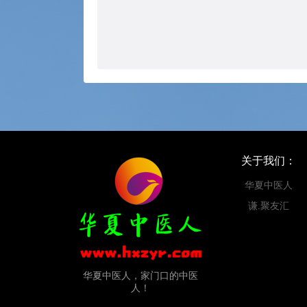
关于我们：
华夏中医人
谦.聚友汇
华夏中医人，家门口的中医
人！