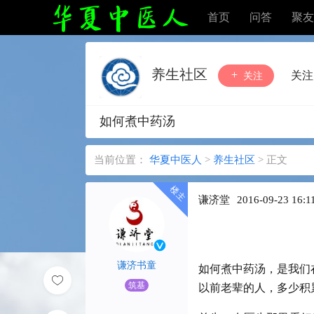
首页
问答
聚友
养生社区
关注
关注
如何煮中药汤
当前位置：
华夏中医人
>
养生社区
>
正文
谦济堂
2016-09-23 16:1
谦济书童
如何煮中药汤，是我们
筑基
以前老辈的人，多少积