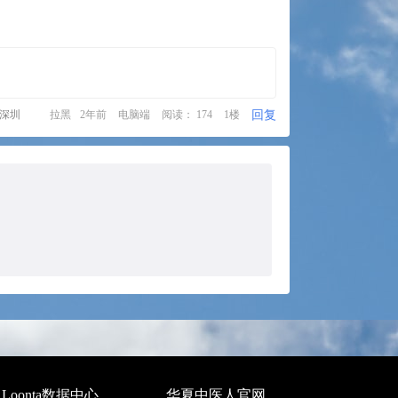
回复
·深圳
拉黑
2年前
电脑端
阅读： 174
1楼
Loonta数据中心
华夏中医人官网