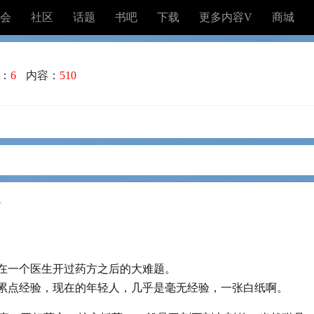
会
社区
话题
书吧
下载
更多内容V
商城
：
6
内容：
510
1
在一个医生开过药方之后的大难题。
累点经验，现在的年轻人，几乎是毫无经验，一张白纸啊。