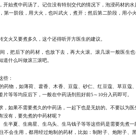
，开始煮中药汤了。记住没有特别交代的情况下，泡浸药材的水
，第一阶段，用大火，也叫武火，煮开；然后第二阶段，用小
转文火又要煮多久，这个还得听开方医生的建议。
间，把后下的药材，也放下去，再大火滚。滚几滚一般医生也
知道什么叫做滚三滚吧。
这些：
的药物，如薄荷、藿香、木香、豆蔻、砂仁、红豆蔻、草豆蔻
姜片等等均应后下，一般在中药汤剂煎好前5～10分入药即可。
求，如果不需要煮久的中药汤，一起下也是无妨的。不要以为医
有没有，要先煮的中药材呢？
、生半夏、生南星、生乌头、生马钱子等等这些药是需要先煮一
往不会生用，都用经过炮制的药材，比如：制附子、炮附子、