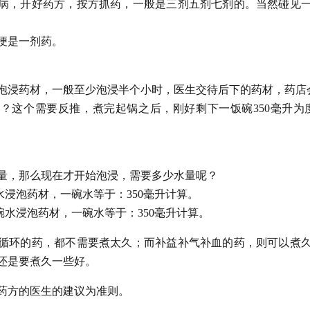
病，开好药方，按方抓药，一般是三剂五剂七剂的。当然碰见
便是一剂药。
泡浸药材，一般至少泡浸半个小时，医生交待后下的药材，药店
？这个需要反推，煮完起锅之后，刚好剩下一饭碗350毫升为度，
量，那么现在才开始泡浸，需要多少水量呢？
碗水浸泡药材，一碗水等于：350毫升计算。
5碗水浸泡药材，一碗水等于：350毫升计算。
循环的药，都不需要煮太久；而补益补气补血的药，则可以煮
还是要煮久一些好。
药方的医生的建议为准则。