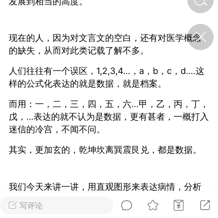
发展到相当的高度。
济·特急预警】关
现在的人，因为对文言文的空白，还有对医学概念
年春节返乡期间“闪
的紧急提示
的缺失，从而对此类记载了解不多。
科学
0
人们往往有一个误区，1,2,3,4…，a，b，c，d….这
如何购买【理肺清瘟膏】
【养正护络膏】？
样的公式化表达的就是数据，就是档案。
小海（HAi）
2
而用：一，二，三，四，五，六…甲，乙，丙，丁，
戊，…表达的就不认为是数据，更有甚者，一概打入
迷信的冷宫，不闻不问。
地容平，顺时收
其实，更加玄的，乾坤坎离巽震艮兑，都是数据。
四时精气
书童
0
谷气行、营卫通：内经视角
我们今天来讲一讲，用直观图形来表达病情，分析
下的脾胃调养要义
病情，是如何的直观的。
写评论
谦济书童
0