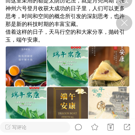
而这里采用的都是太阴历记法，就是月亮周期，在
神州六号登月收获大成功的日子里，人们可以更多
思考，时间和空间的概念所引发的深刻思考，也许
济·特急预警】关
那是新的科技时期的丰富宝藏。
年春节返乡期间“闪
的紧急提示
借着这样的日子，天马行空的和大家分享，抛砖引
科学
0
玉，端午安康。
如何购买【理肺清瘟膏】
【养正护络膏】？
小海（HAi）
2
治其标：《黄帝内
二便里的养生大道
书童
0
立秋：天地容平，顺时收
敛，藏养四时精气
写评论
谦济书童
0