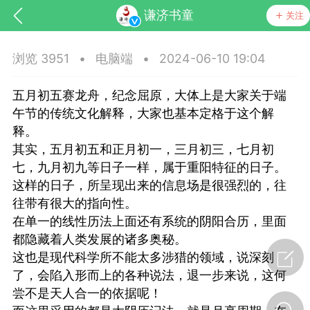
谦济书童
关注
浏览 3951
•
电脑端
•
2024-06-10 19:04
五月初五赛龙舟，纪念屈原，大体上是大家关于端
午节的传统文化解释，大家也基本定格于这个解
释。
其实，五月初五和正月初一，三月初三，七月初
七，九月初九等日子一样，属于重阳特征的日子。
药，华夏中医人：家门口的中医人！
这样的日子，所呈现出来的信息场是很强烈的，往
往带有很大的指向性。
节气气象
问答
在单一的线性历法上面还有系统的阴阳合历，里面
都隐藏着人类发展的诸多奥秘。
这也是现代科学所不能太多涉猎的领域，说深刻
了，会陷入形而上的各种说法，退一步来说，这何
尝不是天人合一的依据呢！