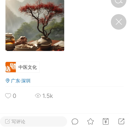
济·特急预警】关
年春节返乡期间“闪
的紧急提示
科学
0
如何购买【理肺清瘟膏】
【养正护络膏】？
小海（HAi）
2
中医文化
广东·深圳
地容平，顺时收
四时精气
0
1.5k
书童
0
谷气行、营卫通：内经视角
下的脾胃调养要义
全部 0
只看作者
倒序
写评论
谦济书童
0