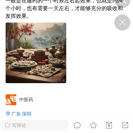
一般是在服药的一个时辰左右起效果，也就是约两
个小时，也有需要一天左右，才能够充分的吸收和
发挥效果。
济·特急预警】关
年春节返乡期间“闪
的紧急提示
科学
0
如何购买【理肺清瘟膏】
【养正护络膏】？
小海（HAi）
2
，阳明脉衰：女性
阳明胃经
中医药
书童
0
谷气为根，心气为枝——
广东·深圳
《黄帝内经》脾胃养心论
写评论
0
2.9k
谦济书童
0