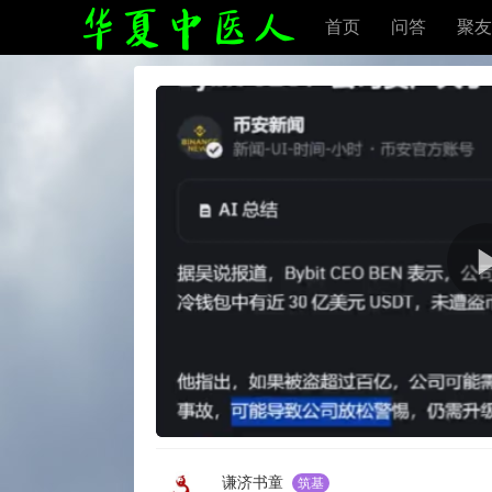
首页
问答
聚友
谦济书童
筑基