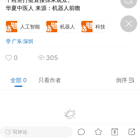
华夏中医人 来源：机器人前瞻
济·特急预警】关
年春节返乡期间“闪
人工智能
机器人
科技
的紧急提示
科学
0
广东·深圳
如何购买【理肺清瘟膏】
【养正护络膏】？
0
305
小海（HAi）
2
全部 0
只看作者
倒序
地容平，顺时收
四时精气
书童
0
谷气行、营卫通：内经视角
下的脾胃调养要义
暂没有数据
写评论
谦济书童
0