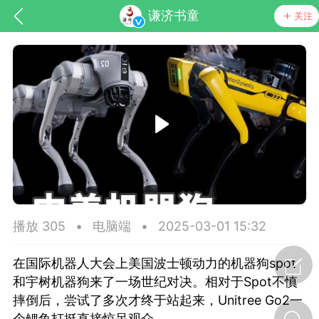
谦济书童
关注
节气气象
问答
播放 305
•
电脑端
•
2025-03-01 15:32
在国际机器人大会上美国波士顿动力的机器狗spot
和宇树机器狗来了一场世纪对决。相对于Spot不慎
摔倒后，尝试了多次才终于站起来，Unitree Go2一
个鲤鱼打挺直接惊呆观众。