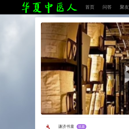
首页
问答
聚友
谦济书童
筑基