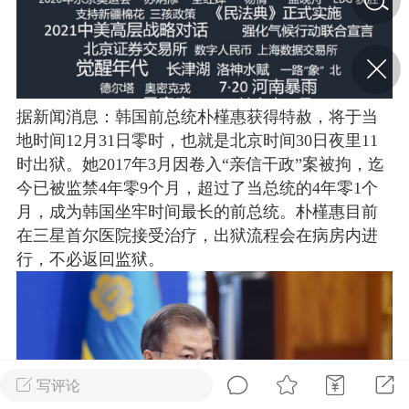
济·特急预警】关
年春节返乡期间“闪
的紧急提示
科学
0
据新闻消息：韩国前总统朴槿惠获得特赦，将于当
如何购买【理肺清瘟膏】
地时间12月31日零时，也就是北京时间30日夜里11
【养正护络膏】？
时出狱。她2017年3月因卷入“亲信干政”案被拘，迄
今已被监禁4年零9个月，超过了当总统的4年零1个
小海（HAi）
2
月，成为韩国坐牢时间最长的前总统。朴槿惠目前
在三星首尔医院接受治疗，出狱流程会在病房内进
行，不必返回监狱。
地容平，顺时收
四时精气
书童
0
谷气行、营卫通：内经视角
下的脾胃调养要义
写评论
谦济书童
0