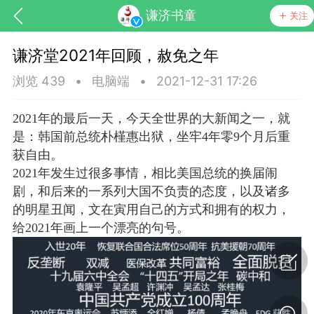
谦济书童
关注
谦济堂2021年回顾，赦免之年
浏览 439
•
电脑端
•
2021-12-31 17:26
2021年的最后一天，今天全世界的大新闻之一，就
是：韩国前总统朴槿惠出狱，坐牢4年零9个月后重
获自由。
药，华夏中医人：家门口的中医人！
2021年发生过很多事情，相比美国总统的换届闹
剧，和后来的一系列大国不负责的态度，以及诸多
的明星丑闻，文在寅用自己的方式和拥有的权力，
节气气象
问答
给2021年画上一个漂亮的句号。