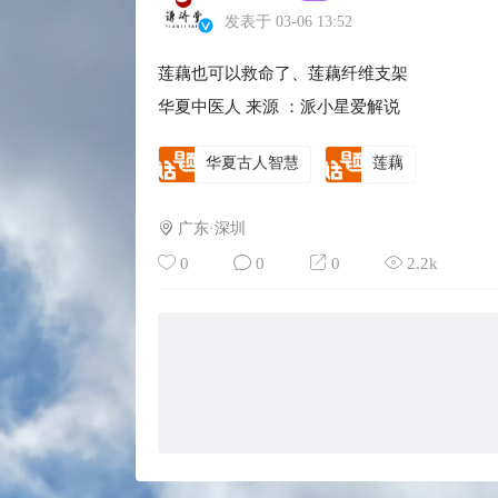
发表于 03-06 13:52
莲藕也可以救命了、莲藕纤维支架
华夏中医人 来源 ：派小星爱解说
华夏古人智慧
莲藕
广东·深圳
0
0
0
2.2k