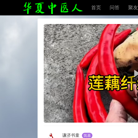
首页
问答
聚友
谦济书童
筑基