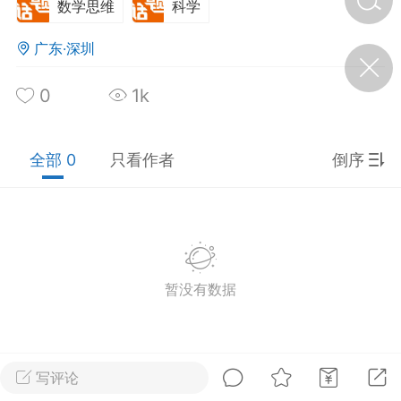
数学思维
科学
广东·深圳
济·特急预警】关
年春节返乡期间“闪
的紧急提示
0
1k
科学
0
如何购买【理肺清瘟膏】
【养正护络膏】？
全部 0
只看作者
倒序
小海（HAi）
2
营卫通：内经视角
调养要义
暂没有数据
书童
0
女子五七，阳明脉衰：女性
养颜首重阳明胃经
写评论
谦济书童
0