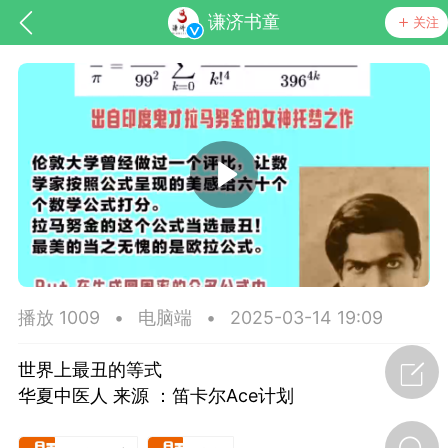
谦济书童
关注
药，华夏中医人：家门口的中医人！
节气气象
问答
播放 1009
•
电脑端
•
2025-03-14 19:09
世界上最丑的等式
华夏中医人 来源 ：笛卡尔Ace计划